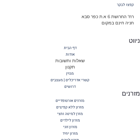
קפצו לבקר
רח' החרושת 6 א.ת כפר סבא
חניה חינם במקום
ניווט
דף הבית
אודות
שאלות ותשובות
תקנון
מגזין
קשרי אדריכלים | מעצבים
דרושים
מזרנים
מזרנים אורטופדיים
מזרון ללא קפיצים
מזרן למיטה וחצי
מזרון לילדים
מזרון זוגי
מזרון יחיד
מזרון לטקס