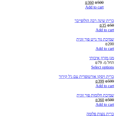
Current
Original
₪
360
₪
500
price
price
Add to cart
is:
was:
₪360.
₪500.
כרית שינה רכה הולופייבר
Current
Original
₪
35
₪
50
price
price
Add to cart
is:
was:
₪35.
₪50.
שמיכת גוד נייט פוך זוגית
₪
200
Add to cart
מגן מזרון איכותי
החל מ-
79
₪
Select options
כרית ויסקו אורטופדית עם ג'ל קירור
Current
Original
₪
399
₪
599
price
price
Add to cart
is:
was:
₪399.
₪599.
שמיכת חלומות פוך זוגית
Current
Original
₪
360
₪
500
price
price
Add to cart
is:
was:
₪360.
₪500.
כרית נוצות פלומה