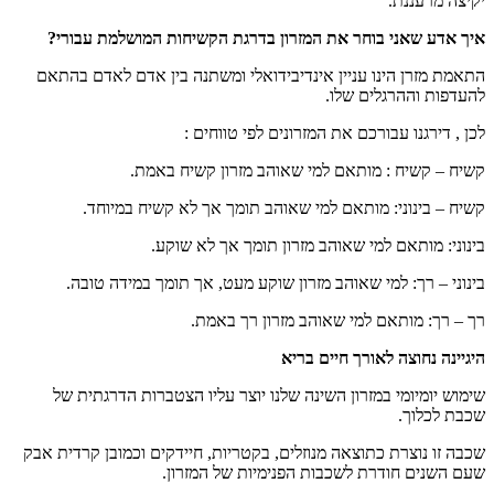
יקיצה מרעננת.
איך אדע שאני בוחר את המזרון בדרגת הקשיחות המושלמת עבורי?
התאמת מזרן הינו עניין אינדיבידואלי ומשתנה בין אדם לאדם בהתאם
להעדפות וההרגלים שלו.
לכן , דירגנו עבורכם את המזרונים לפי טווחים :
קשיח – קשיח : מותאם למי שאוהב מזרון קשיח באמת.
קשיח – בינוני: מותאם למי שאוהב תומך אך לא קשיח במיוחד.
בינוני: מותאם למי שאוהב מזרון תומך אך לא שוקע.
בינוני – רך: למי שאוהב מזרון שוקע מעט, אך תומך במידה טובה.
רך – רך: מותאם למי שאוהב מזרון רך באמת.
היגיינה נחוצה לאורך חיים בריא
שימוש יומיומי במזרון השינה שלנו יוצר עליו הצטברות הדרגתית של
שכבת לכלוך.
שכבה זו נוצרת כתוצאה מנוזלים, בקטריות, חיידקים וכמובן קרדית אבק
שעם השנים חודרת לשכבות הפנימיות של המזרון.