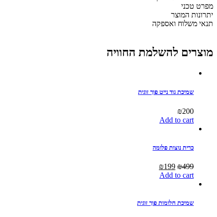
יחיד
מפרט טכני
quantity
יתרונות המוצר
תנאי משלוח ואספקה
מוצרים להשלמת החוויה
שמיכת גוד נייט פוך זוגית
₪
200
Add to cart
כרית נוצות פלומה
Current
Original
₪
199
₪
499
price
price
Add to cart
is:
was:
₪199.
₪499.
שמיכת חלומות פוך זוגית