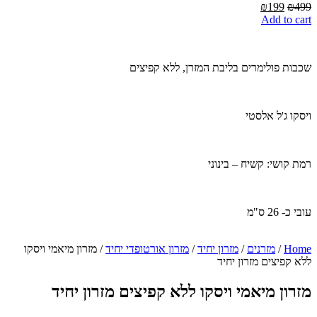
Current
Original
₪
199
₪
499
price
price
Add to cart
is:
was:
₪199.
₪499.
שכבות פולימרים בליבת המזרן, ללא קפיצים
ויסקו ג'ל אלסטי
רמת קושי: קשיח – בינוני
עובי כ- 26 ס"מ
Home
/
מזרנים
/
מזרון יחיד
/
מזרון אורטופדי יחיד
/ מזרון מיאמי ויסקו
ללא קפיצים מזרון יחיד
מזרון מיאמי ויסקו ללא קפיצים מזרון יחיד