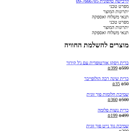
לרכישה טלפונית 09-7666705
ללא
מפרט טכני
קפיצים
יתרונות המוצר
מזרון
תנאי משלוח ואספקה
יחיד
מפרט טכני
quantity
יתרונות המוצר
תנאי משלוח ואספקה
מוצרים להשלמת החוויה
כרית ויסקו אורטופדית עם ג'ל קירור
Current
Original
₪
399
₪
599
price
price
is:
was:
כרית שינה רכה הולופייבר
₪399.
Current
Original
₪599.
₪
35
₪
50
price
price
is:
was:
שמיכת חלומות פוך זוגית
Current
Original
₪35.
₪50.
₪
360
₪
500
price
price
is:
was:
כרית נוצות פלומה
Current
₪360.
Original
₪500.
₪
199
₪
499
price
price
is:
was:
שמיכת גוד נייט פוך זוגית
₪199.
₪499.