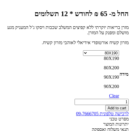
החל מ- 65 ₪ לחודש * 12 תשלומים
מזרן בריאות יוקרתי ללא קפיצים המשלב שכבות ויסקו ג’ל המעניק מגע
מושלם ומפנק על המזרן.
מזרון קשיח אורטופדי אידיאלי לאוהבי מזרון קשיח.
80X190
80X200
מידה
90X190
90X200
Clear
מזרון
מיאמי
Add to cart
ויסקו
לרכישה טלפונית 09-7666705
ללא
מפרט טכני
קפיצים
יתרונות המוצר
מזרון
תנאי משלוח ואספקה