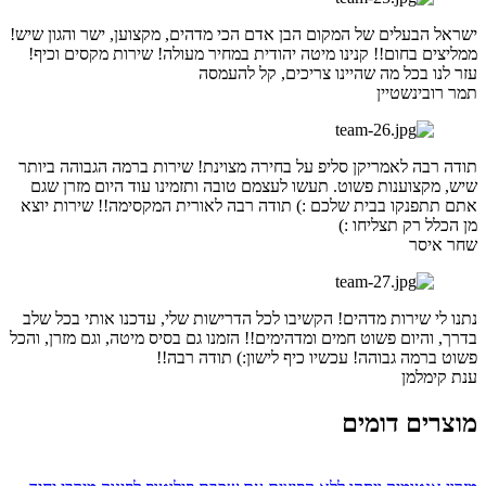
ישראל הבעלים של המקום הבן אדם הכי מדהים, מקצוען, ישר והגון שיש!
ממליצים בחום!! קנינו מיטה יהודית במחיר מעולה! שירות מקסים וכיף!
עזר לנו בכל מה שהיינו צריכים, קל להעמסה
תמר רובינשטיין
תודה רבה לאמריקן סליפ על בחירה מצוינת! שירות ברמה הגבוהה ביותר
שיש, מקצוענות פשוט. תעשו לעצמם טובה ותזמינו עוד היום מזרן שגם
אתם תתפנקו בבית שלכם :) תודה רבה לאורית המקסימה!! שירות יוצא
מן הכלל רק תצליחו :)
שחר איסר
נתנו לי שירות מדהים! הקשיבו לכל הדרישות שלי, עדכנו אותי בכל שלב
בדרך, והיום פשוט חמים ומדהימים!! הזמנו גם בסיס מיטה, וגם מזרן, והכל
פשוט ברמה גבוהה! עכשיו כיף לישון:) תודה רבה!!
ענת קימלמן
מוצרים דומים