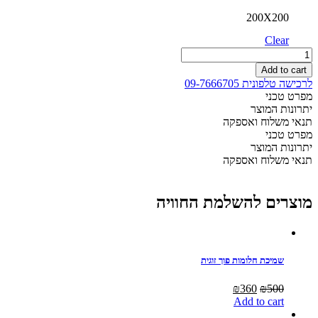
200X200
Clear
מזרון
פרימיום
Add to cart
גראנד
לרכישה טלפונית 09-7666705
ויסקו
מפרט טכני
אפקט
יתרונות המוצר
הריחוף
תנאי משלוח ואספקה
ללא
מפרט טכני
קפיצים
יתרונות המוצר
זוגי
תנאי משלוח ואספקה
quantity
מוצרים להשלמת החוויה
שמיכת חלומות פוך זוגית
Current
Original
₪
360
₪
500
price
price
Add to cart
is:
was: