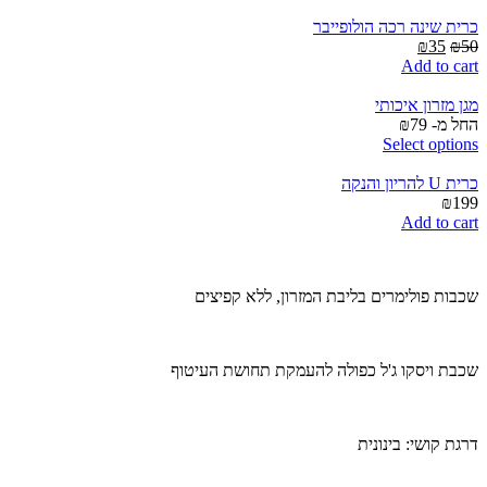
is:
was:
₪360.
₪500.
כרית שינה רכה הולופייבר
Current
Original
₪
35
₪
50
price
price
Add to cart
is:
was:
₪35.
₪50.
מגן מזרון איכותי
החל מ-
79
₪
Select options
כרית U להריון והנקה
₪
199
Add to cart
שכבות פולימרים בליבת המזרון, ללא קפיצים
שכבת ויסקו ג'ל כפולה להעמקת תחושת העיטוף
דרגת קושי: בינונית