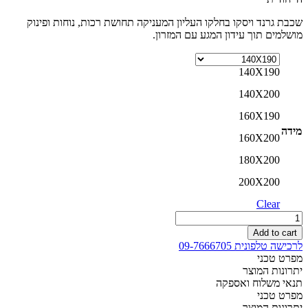
שכבת גרנד ויסקו בחלקו העליון המעניקה תחושת רכות, נוחות ופינוק
מושלמים תוך עידון המגע עם המזרון.
140X190
140X200
160X190
מידה
160X200
180X200
200X200
Clear
מזרון
פרימיום
Add to cart
גראנד
לרכישה טלפונית 09-7666705
ויסקו
מפרט טכני
אפקט
יתרונות המוצר
הריחוף
תנאי משלוח ואספקה
ללא
מפרט טכני
קפיצים
יתרונות המוצר