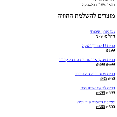
זוגי
תנאי משלוח ואספקה
quantity
מוצרים להשלמת החוויה
מגן מזרון איכותי
החל מ-
79
₪
כרית U להריון והנקה
₪
199
כרית ויסקו אורטופדית עם ג'ל קירור
Current
Original
₪
399
₪
599
price
price
is:
was:
כרית שינה רכה הולופייבר
₪399.
Current
Original
₪599.
₪
35
₪
50
price
price
is:
was:
כרית לטקס ארגונומית
Current
Original
₪35.
₪50.
₪
399
₪
599
price
price
is:
was:
שמיכת חלומות פוך זוגית
Current
₪399.
Original
₪599.
₪
360
₪
500
price
price
is:
was: