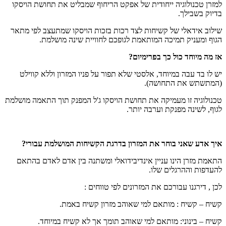
למזרן טכנולוגיה ייחודית של אפקט הריחוף שמבליט את תחושת הויסקו
בדיוק בשבילך.
שילוב אידאלי של קשיחות לצד רכות בזכות הויסקו שמתעצב לפי מתאר
הגוף ומעניק תמיכה המותאמת לגופכם לחוויית שינה מושלמת.
אז מה מיוחד כול כך בפרימיום?
יש לו בד עבה במיוחד, אלסטי שלא תפור על פניו המזרון וללא קווילט
(המתשתש את התחושה).
טכנולוגיה זו מעמיקה את תחושת הויסקו ג'ל המפנק תוך התאמה מושלמת
לגוף, לשינה מפנקת וערבה יותר.
איך אדע שאני בוחר את המזרון בדרגת הקשיחות המושלמת עבורי?
התאמת מזרן הינו עניין אינדיבידואלי ומשתנה בין אדם לאדם בהתאם
להעדפות וההרגלים שלו.
לכן , דירגנו עבורכם את המזרונים לפי טווחים :
קשיח – קשיח : מותאם למי שאוהב מזרון קשיח באמת.
קשיח – בינוני: מותאם למי שאוהב תומך אך לא קשיח במיוחד.