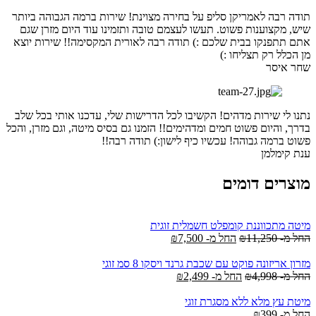
תודה רבה לאמריקן סליפ על בחירה מצוינת! שירות ברמה הגבוהה ביותר
שיש, מקצוענות פשוט. תעשו לעצמם טובה ותזמינו עוד היום מזרן שגם
אתם תתפנקו בבית שלכם :) תודה רבה לאורית המקסימה!! שירות יוצא
מן הכלל רק תצליחו :)
שחר איסר
נתנו לי שירות מדהים! הקשיבו לכל הדרישות שלי, עדכנו אותי בכל שלב
בדרך, והיום פשוט חמים ומדהימים!! הזמנו גם בסיס מיטה, וגם מזרן, והכל
פשוט ברמה גבוהה! עכשיו כיף לישון:) תודה רבה!!
ענת קימלמן
מוצרים דומים
מיטה מתכווננת קומפלט חשמלית זוגית
החל מ-
11,250
₪
החל מ-
7,500
₪
מזרון אריזונה פוקט עם שכבת גרנד ויסקו 8 סמ זוגי
החל מ-
4,998
₪
החל מ-
2,499
₪
מיטת עץ מלא ללא מסגרת זוגי
החל מ-
399
₪