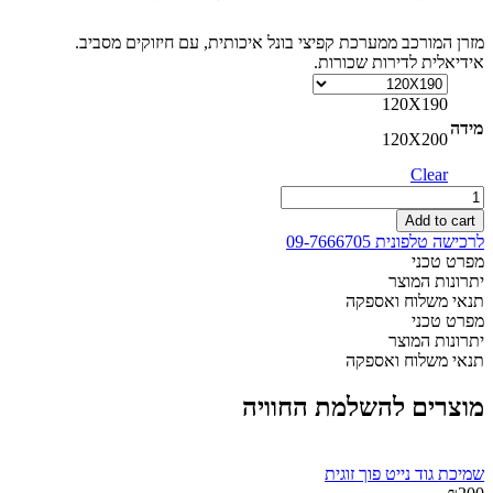
מזרן המורכב ממערכת קפיצי בונל איכותית, עם חיזוקים מסביב.
אידיאלית לדירות שכורות.
120X190
מידה
120X200
Clear
מזרון
רומא
Add to cart
עם
לרכישה טלפונית 09-7666705
קפיצים
מפרט טכני
למיטה
יתרונות המוצר
וחצי
תנאי משלוח ואספקה
quantity
מפרט טכני
יתרונות המוצר
תנאי משלוח ואספקה
מוצרים להשלמת החוויה
שמיכת גוד נייט פוך זוגית