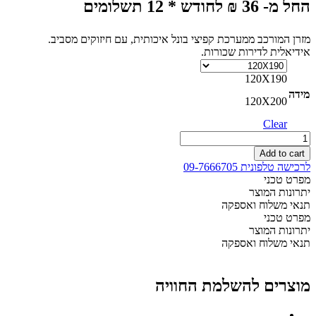
החל מ- 36 ₪ לחודש * 12 תשלומים
מזרן המורכב ממערכת קפיצי בונל איכותית, עם חיזוקים מסביב.
אידיאלית לדירות שכורות.
120X190
מידה
120X200
Clear
מזרון
רומא
Add to cart
עם
לרכישה טלפונית 09-7666705
קפיצים
מפרט טכני
למיטה
יתרונות המוצר
וחצי
תנאי משלוח ואספקה
quantity
מפרט טכני
יתרונות המוצר
תנאי משלוח ואספקה
מוצרים להשלמת החוויה