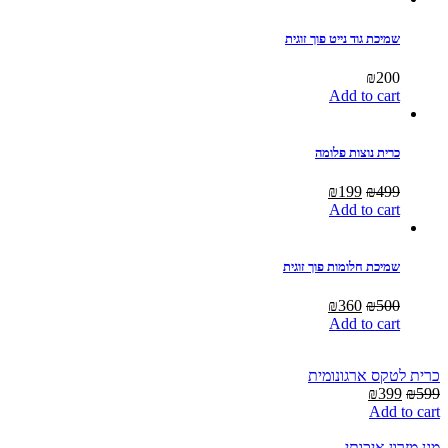
שמיכת גוד נייט פוך זוגית
₪
200
Add to cart
כרית נוצות פלומה
Current
Original
₪
199
₪
499
price
price
Add to cart
is:
was:
₪199.
₪499.
שמיכת חלומות פוך זוגית
Current
Original
₪
360
₪
500
price
price
Add to cart
is:
was:
₪360.
₪500.
כרית לטקס ארגונומית
Current
Original
₪
399
₪
599
price
price
Add to cart
is:
was:
₪399.
₪599.
מגן מזרון איכותי