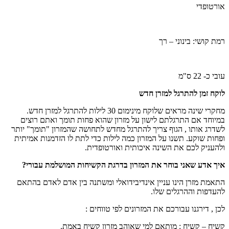
אורטופדי
רמת קושי: בינוני – רך
עובי כ- 22 ס"מ
לוקח זמן להתרגל למזרן חדש
מחקרי שינה מראים שלוקח מינימום 30 לילות להתרגל למזרן חדש.
במיוחד אם התרגלתם לישון על מזרון שהוא פחות תומך ואתם רוצים
לשדרג אותו , הגוף צריך להתרגל מחדש לתחושה שהמזרון "תומך" יותר
ופחות שוקע. תשנו על המזרון כמה לילות כדי לתת לו הזדמנות אמיתית
ולהעניק לכם את השינה איכותית ואורטופדית.
איך אדע שאני בוחר את המזרון בדרגת הקשיחות המושלמת עבורי?
התאמת מזרן הינו עניין אינדיבידואלי ומשתנה בין אדם לאדם בהתאם
להעדפות וההרגלים שלו.
לכן , דירגנו עבורכם את המזרונים לפי טווחים :
קשיח – קשיח : מותאם למי שאוהב מזרון קשיח באמת.