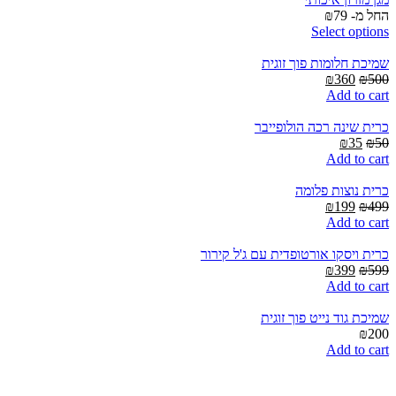
החל מ-
79
₪
Select options
שמיכת חלומות פוך זוגית
Current
Original
₪
360
₪
500
price
price
Add to cart
is:
was:
₪360.
₪500.
כרית שינה רכה הולופייבר
Current
Original
₪
35
₪
50
price
price
Add to cart
is:
was:
₪35.
₪50.
כרית נוצות פלומה
Current
Original
₪
199
₪
499
price
price
Add to cart
is:
was:
₪199.
₪499.
כרית ויסקו אורטופדית עם ג'ל קירור
Current
Original
₪
399
₪
599
price
price
Add to cart
is:
was:
₪399.
₪599.
שמיכת גוד נייט פוך זוגית
₪
200
Add to cart