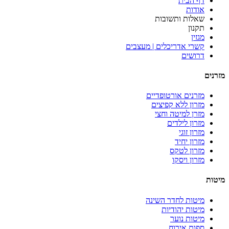
דף הבית
אודות
שאלות ותשובות
תקנון
מגזין
קשרי אדריכלים | מעצבים
דרושים
מזרנים
מזרנים אורטופדיים
מזרון ללא קפיצים
מזרן למיטה וחצי
מזרון לילדים
מזרון זוגי
מזרון יחיד
מזרון לטקס
מזרון ויסקו
מיטות
מיטות לחדר השינה
מיטות יהודיות
מיטות נוער
ספות אירוח