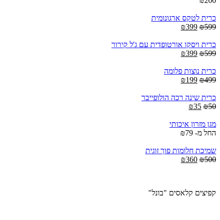
₪
200
כרית לטקס ארגונומית
Current
Original
₪
399
₪
599
price
price
is:
was:
כרית ויסקו אורטופדית עם ג'ל קירור
Current
₪399.
Original
₪599.
₪
399
₪
599
price
price
is:
was:
כרית נוצות פלומה
Current
₪399.
Original
₪599.
₪
199
₪
499
price
price
is:
was:
כרית שינה רכה הולופייבר
₪199.
Current
Original
₪499.
₪
35
₪
50
price
price
is:
was:
מגן מזרון איכותי
₪35.
₪50.
החל מ-
79
₪
שמיכת חלומות פוך זוגית
Current
Original
₪
360
₪
500
price
price
is:
was:
₪360.
₪500.
קפיצים קלאסים "בונל"