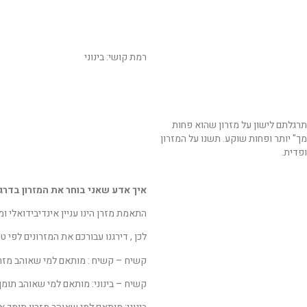
רמת קושי: בינוני
דש. במיוחד אם התרגלתם לישון על מזרון שהוא פחות
ך" יותר ופחות שוקע. תשנו על המזרון
פדית.
איך אדע שאני בוחר את המזרון בדר
התאמת מזרן הינו עניין אינדיבידואלי 
לכן , דירגנו עבורכם את המזרונים לפי טוו
קשיח – קשיח : מותאם למי שאוהב מזר
קשיח – בינוני: מותאם למי שאוהב תומך