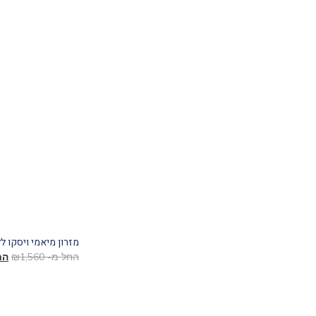
מזרון מיאמי ויסקו ל
החל מ-
1,560
₪
הח