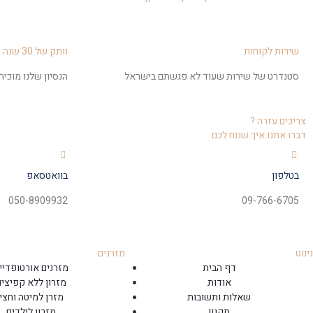
שירות לקוחות
וותק של 30 שנה
סטנדרט של שירות שעוד לא פגשתם בישראל
הנסיון שלנו מוכי
צריכים עזרה ?
דברו אתנו איך שנוח לכם
בטלפון
בוואטסאפ
050-8909932
09-766-6705
ניווט
מזרנים
דף הבית
מזרנים אורטופדיי
אודות
מזרון ללא קפיצים
שאלות ותשובות
מזרן למיטה וחצי
תקנון
מזרון לילדים