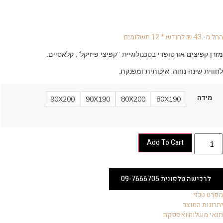
החל מ- 43 ₪ לחודש * 12 תשלומים
מזרן קפיצים אורטופדי בטכנולוגיית “קפיצי פיזיקל”, קלאסיים.
לחווית שינה נוחה, איכותית ומפנקת.
מידה
90X200
90X190
80X200
80X190
Add To Cart
לרכישה טלפונית 09-7666705
מפרט טכני
יתרונות המוצר
תנאי משלוח ואספקה