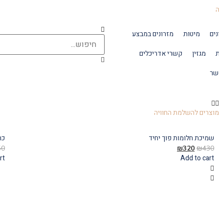
נים
מיטות
מזרונים במבצע
ת
מגזין
קשרי אדריכלים
שר
וצרים להשלמת החוויה
שמיכת חלומות פוך יחיד
כר
50
₪
320
₪
430
rt
Add to cart