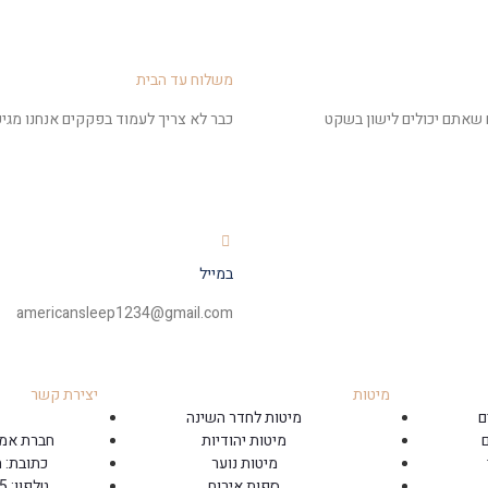
משלוח עד הבית
ח שאתם יכולים לישון בשקט
כבר לא צריך לעמוד בפקקים אנחנו מגיע
במייל
americansleep1234@gmail.com
מיטות
יצירת קשר
ם
מיטות לחדר השינה
מיטות יהודיות
חברת אמר
מיטות נוער
כתובת: החרושת
ספות אירוח
טלפון: 09-766-6705 חניה חינם!