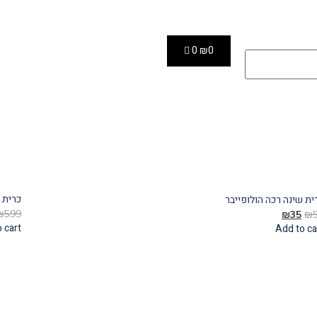
0
₪
0
כרית ו
ית שינה רכה הולופייבר
₪
599
₪
35
₪
 cart
Add to ca