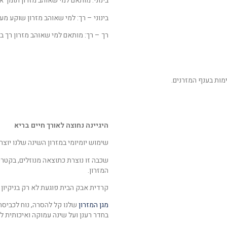
בינוני: מותאם למי שאוהב מזרון תומך א
בינוני – רך: למי שאוהב מזרון שוקע מע
רך – רך: מותאם למי שאוהב מזרון רך ב
ימות בענף המזרנים.
היגיינה נחוצה לאורך חיים בריא
שימוש יומיומי במזרון השינה שלנו יוצ
שכבה זו נוצרת כתוצאה מנוזלים, בקטר
המזרון.
קרדית אבק הבית פוגעת לא רק בניקיון ה
מגן המזרון
שלנו קל להסרה, נוח לכביסה 
בחדר רענן ועל שינה עמוקה ואיכותית לא