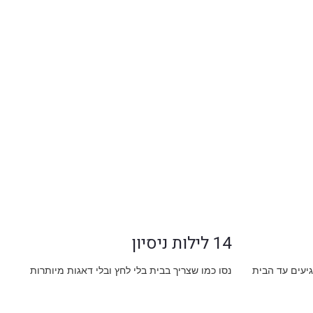
בסיס מיטה מרופד זוג
החל מ-
1,500
₪
14 לילות ניסיון
גיעים עד הבית
נסו כמו שצריך בבית בלי לחץ ובלי דאגות מיותרות