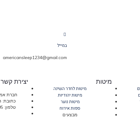
במייל
americansleep1234@gmail.com
מיטות
יצירת קשר
ם
מיטות לחדר השינה
מיטות יהודיות
חברת אמר
כתובת: החרושת 
מיטות נוער
טלפון: 09-766-6705 חניה חינם!
ספות אירוח
מבצעים