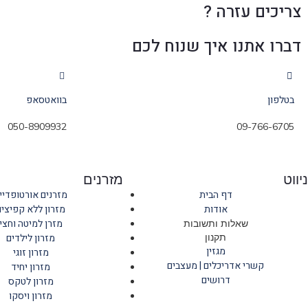
צריכים עזרה ?
דברו אתנו איך שנוח לכם
בטלפון
בוואטסאפ
050-8909932
09-766-6705
ניווט
מזרנים
דף הבית
מזרנים אורטופדיי
אודות
מזרון ללא קפיצים
מזרן למיטה וחצי
שאלות ותשובות
תקנון
מזרון לילדים
מגזין
מזרון זוגי
קשרי אדריכלים | מעצבים
מזרון יחיד
דרושים
מזרון לטקס
מזרון ויסקו