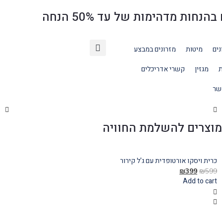
ת מדהימות של עד 50% הנחה
נים
מיטות
מזרונים במבצע
ת
מגזין
קשרי אדריכלים
שר
וצרים להשלמת החוויה
כרית ויסקו אורטופדית עם ג'ל קירור
שמ
₪
399
₪
599
00
Add to cart
rt