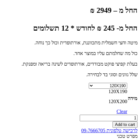
החל מ – 2949 ₪
החל מ- 245 ₪ לחודש * 12 תשלומים
מיטה וחצי חשמלית מתכווננת, אורתופדית וכול כך נוחה.
כול מה שחלמתם עליו במוצר אחד.
בעלת קפיצי פוקט מבודדים, אורתופדים לשינה בריאה ומפנקת.
שלל גוונים וסוגי בד לבחירה.
120X190
מידה
120X200
Clear
מיטה
וחצי
Add to cart
מתכווננת
לרכישה טלפונית 09-7666705
חשמלית
מפרט טכני
ללא