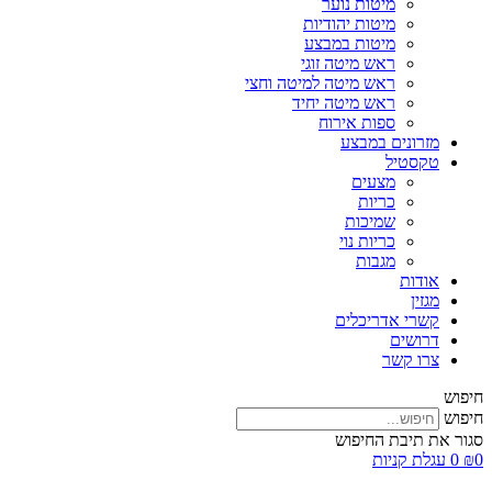
מיטות נוער
מיטות יהודיות
מיטות במבצע
ראש מיטה זוגי
ראש מיטה למיטה וחצי
ראש מיטה יחיד
ספות אירוח
מזרונים במבצע
טקסטיל
מצעים
כריות
שמיכות
כריות נוי
מגבות
אודות
מגזין
קשרי אדריכלים
דרושים
צרו קשר
חיפוש
חיפוש
סגור את תיבת החיפוש
0
₪
0
עגלת קניות