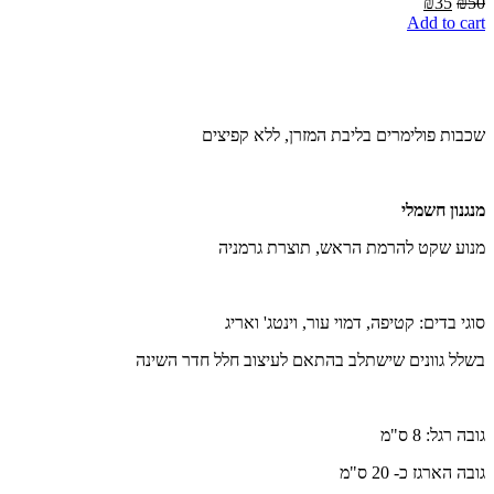
Current
Original
₪
35
₪
50
price
price
Add to cart
is:
was:
₪35.
₪50.
שכבות פולימרים בליבת המזרן, ללא קפיצים
מנגנון חשמלי
מנוע שקט להרמת הראש, תוצרת גרמניה
סוגי בדים: קטיפה, דמוי עור, וינטג' ואריג
בשלל גוונים שישתלב בהתאם לעיצוב חלל חדר השינה
גובה רגל: 8 ס"מ
גובה הארגז כ- 20 ס"מ