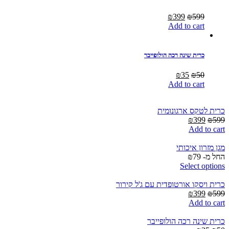
Current
Original
₪
399
₪
599
price
price
Add to cart
is:
was:
₪399.
₪599.
כרית שינה רכה הולופייבר
Current
Original
₪
35
₪
50
price
price
Add to cart
is:
was:
₪35.
₪50.
כרית לטקס ארגונומית
Current
Original
₪
399
₪
599
price
price
Add to cart
is:
was:
₪399.
₪599.
מגן מזרון איכותי
החל מ-
79
₪
Select options
כרית ויסקו אורטופדית עם ג'ל קירור
Current
Original
₪
399
₪
599
price
price
Add to cart
is:
was:
₪399.
₪599.
כרית שינה רכה הולופייבר