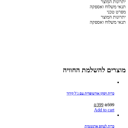
יתרונות המוצר
קפיצים
תנאי משלוח ואספקה
quantity
מפרט טכני
יתרונות המוצר
תנאי משלוח ואספקה
מוצרים להשלמת החוויה
כרית ויסקו אורטופדית עם ג'ל קירור
Current
Original
₪
399
₪
599
price
price
Add to cart
is:
was:
₪399.
₪599.
כרית לטקס ארגונומית