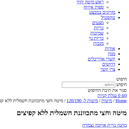
ראש מיטה יחיד
ספות אירוח
מזרונים במבצע
טקסטיל
מצעים
כריות
שמיכות
כריות נוי
מגבות
אודות
מגזין
קשרי אדריכלים
דרושים
צרו קשר
חיפוש
חיפוש
סגור את תיבת החיפוש
0
₪
0
עגלת קניות
Home
/
מיטות
/
מיטות ל- 120/190
/ מיטה וחצי מתכווננת חשמלית ללא קפ
מיטה וחצי מתכווננת חשמלית ללא קפיצים
מתנה כרית ארוכה נצמדת