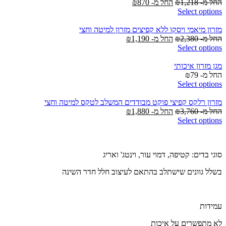
החל מ-
1,218
₪
החל מ-
870
₪
Select options
מזרון מיאמי ויסקו ללא קפיצים מזרון למיטה וחצי
החל מ-
2,380
₪
החל מ-
1,190
₪
Select options
מגן מזרון איכותי
החל מ-
79
₪
Select options
מזרון רלקס קפיצי פוקט מבודדים המשלב לטקס למיטה וחצי
החל מ-
3,760
₪
החל מ-
1,880
₪
Select options
סוגי בדים: קטיפה, דמוי עור, וינטג' ואריג
בשלל גוונים שישתלב בהתאם לעיצוב חלל חדר השינה
עמידות
לא מתפשרים על איכות