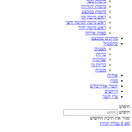
מיטות נוער
מיטות יהודיות
מיטות במבצע
ראש מיטה זוגי
ראש מיטה למיטה וחצי
ראש מיטה יחיד
ספות אירוח
מזרונים במבצע
טקסטיל
מצעים
כריות
שמיכות
כריות נוי
מגבות
אודות
מגזין
קשרי אדריכלים
דרושים
צרו קשר
חיפוש
חיפוש
סגור את תיבת החיפוש
0
₪
0
עגלת קניות