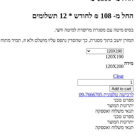
החל מ- 108 ₪ לחודש * 12 תשלומים
בסיס מיטה עם מסגרת מרופדת למיטה וחצי.
המזרן יושב בתוך מסגרת, כך שהסדין נתפס עליו מושלם ולא זז, תמיד מתוח 
120X190
מידה
120X200
Clear
בסיס
מיטה
Add to cart
מרופד
לרכישה טלפונית 09-7666705
עם
מפרט טכני
מסגרת
יתרונות המוצר
למיטה
תנאי משלוח ואספקה
וחצי
מפרט טכני
120/190
יתרונות המוצר
quantity
תנאי משלוח ואספקה