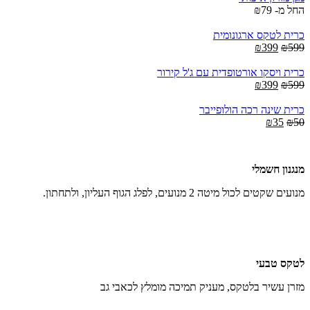
₪360.
₪500.
החל מ-
79
₪
כרית לטקס ארגונומית
Current
Original
₪
399
₪
599
price
price
is:
was:
כרית ויסקו אורטופדית עם ג'ל קירור
Current
₪399.
Original
₪599.
₪
399
₪
599
price
price
is:
was:
כרית שינה רכה הולופייבר
₪399.
Current
Original
₪599.
₪
35
₪
50
price
price
is:
was:
₪35.
₪50.
מנגנון חשמלי
מנועים שקטים לכול מיטה 2 מנועים, לפלג הגוף העליון, ולתחתון.
לטקס טבעי
מזרן עשיר בלטקס, מעניק תמיכה מומלץ לכאבי גב