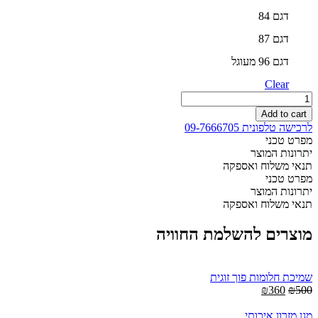
דגם 84
דגם 87
דגם 96 מעוגל
Clear
מיטה
מתכווננת
Add to cart
קומפלט
לרכישה טלפונית 09-7666705
חשמלית
מפרט טכני
בהפרדה
יתרונות המוצר
יהודית
תנאי משלוח ואספקה
quantity
מפרט טכני
יתרונות המוצר
תנאי משלוח ואספקה
מוצרים להשלמת החוויה
שמיכת חלומות פוך זוגית
Current
Original
₪
360
₪
500
price
price
is:
was:
מגן מזרון איכותי