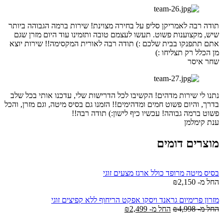
תודה רבה לאמריקן סליפ על בחירה מצוינת! שירות ברמה הגבוהה ביותר
שיש, מקצוענות פשוט. תעשו לעצמם טובה ותזמינו עוד היום מזרן שגם
אתם תתפנקו בבית שלכם :) תודה רבה לאורית המקסימה!! שירות יוצא
מן הכלל רק תצליחו :)
שחר איסר
נתנו לי שירות מדהים! הקשיבו לכל הדרישות שלי, עדכנו אותי בכל שלב
בדרך, והיום פשוט חמים ומדהימים!! הזמנו גם בסיס מיטה, וגם מזרן, והכל
פשוט ברמה גבוהה! עכשיו כיף לישון:) תודה רבה!!
ענת קימלמן
מוצרים דומים
בסיס מיטה מרופד כולל ארגז מצעים זוגי
החל מ-
2,150
₪
מזרון פרימיום גראנד ויסקו אפקט הריחוף ללא קפיצים זוגי
החל מ-
4,998
₪
החל מ-
2,499
₪