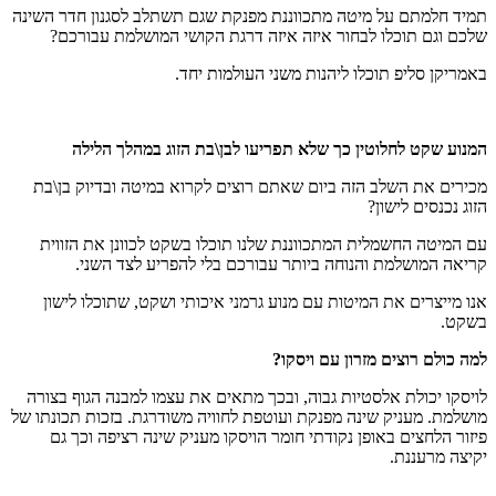
תמיד חלמתם על מיטה מתכווננת מפנקת שגם תשתלב לסגנון חדר השינה
שלכם וגם תוכלו לבחור איזה איזה דרגת הקושי המושלמת עבורכם?
באמריקן סליפ תוכלו ליהנות משני העולמות יחד.
המנוע שקט לחלוטין כך שלא תפריעו לבן\בת הזוג במהלך הלילה
מכירים את השלב הזה ביום שאתם רוצים לקרוא במיטה ובדיוק בן\בת
הזוג נכנסים לישון?
עם המיטה החשמלית המתכווננת שלנו תוכלו בשקט לכוונן את הזווית
קריאה המושלמת והנוחה ביותר עבורכם בלי להפריע לצד השני.
אנו מייצרים את המיטות עם מנוע גרמני איכותי ושקט, שתוכלו לישון
בשקט.
למה כולם רוצים מזרון עם ויסקו?
לויסקו יכולת אלסטיות גבוה, ובכך מתאים את עצמו למבנה הגוף בצורה
מושלמת. מעניק שינה מפנקת ועוטפת לחוויה משודרגת. בזכות תכונתו של
פיזור הלחצים באופן נקודתי חומר הויסקו מעניק שינה רציפה וכך גם
יקיצה מרעננת.