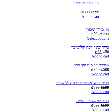
כרית לטקס ארגונומית
Current
Original
₪
399
₪
599
price
price
Add to cart
is:
was:
₪399.
₪599.
מגן מזרון איכותי
החל מ-
79
₪
Select options
כרית שינה רכה הולופייבר
Current
Original
₪
35
₪
50
price
price
Add to cart
is:
was:
₪35.
₪50.
שמיכת חלומות פוך זוגית
Current
Original
₪
360
₪
500
price
price
Add to cart
is:
was:
₪360.
₪500.
כרית ויסקו אורטופדית עם ג'ל קירור
Current
Original
₪
399
₪
599
price
price
Add to cart
is:
was:
₪399.
₪599.
כרית לטקס ארגונומית
Current
Original
₪
399
₪
599
price
price
Add to cart