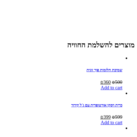
מוצרים להשלמת החוויה
שמיכת חלומות פוך זוגית
Current
Original
₪
360
₪
500
price
price
Add to cart
is:
was:
₪360.
₪500.
כרית ויסקו אורטופדית עם ג'ל קירור
Current
Original
₪
399
₪
599
price
price
Add to cart
is:
was:
₪399.
₪599.