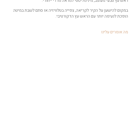
ראש עץ טבעי מעוצב, מינימליסטי למראה נורדי ייחודי.
במקום להישען על הקיר לקריאה, צפייה בטלוויזיה או סתם לשבת במיטה
הופכת לנעימה יותר עם הראש עץ הדקורטיבי.
מה אומרים עלינו