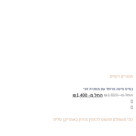
מוצרים דומים
בסיס מיטה מרופד עם מסגרת זוגי
בס
החל מ-
1,820
₪
החל מ-
1,400
₪
הח
הכי משתלם ופשוט להזמין מזרון באמריקן סליפ