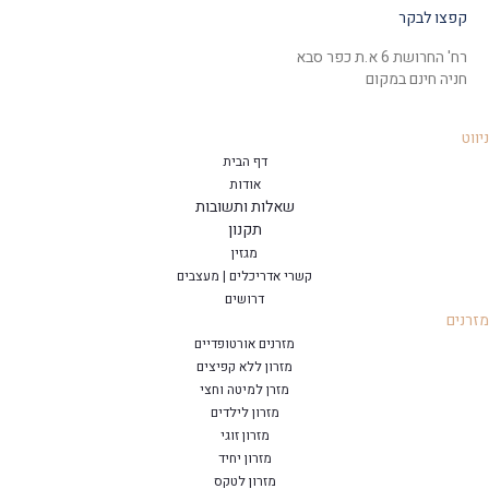
קפצו לבקר
רח' החרושת 6 א.ת כפר סבא
חניה חינם במקום
ניווט
דף הבית
אודות
שאלות ותשובות
תקנון
מגזין
קשרי אדריכלים | מעצבים
דרושים
מזרנים
מזרנים אורטופדיים
מזרון ללא קפיצים
מזרן למיטה וחצי
מזרון לילדים
מזרון זוגי
מזרון יחיד
מזרון לטקס