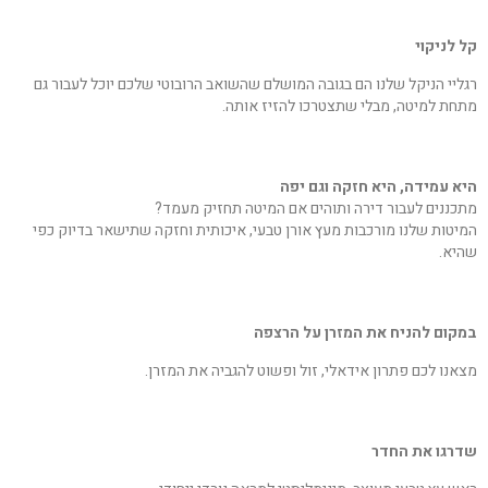
קל לניקוי
רגליי הניקל שלנו הם בגובה המושלם שהשואב הרובוטי שלכם יוכל לעבור גם
מתחת למיטה, מבלי שתצטרכו להזיז אותה.
היא עמידה, היא חזקה וגם יפה
מתכננים לעבור דירה ותוהים אם המיטה תחזיק מעמד?
המיטות שלנו מורכבות מעץ אורן טבעי, איכותית וחזקה שתישאר בדיוק כפי
שהיא.
במקום להניח את המזרן על הרצפה
מצאנו לכם פתרון אידאלי, זול ופשוט להגביה את המזרן.
שדרגו את החדר