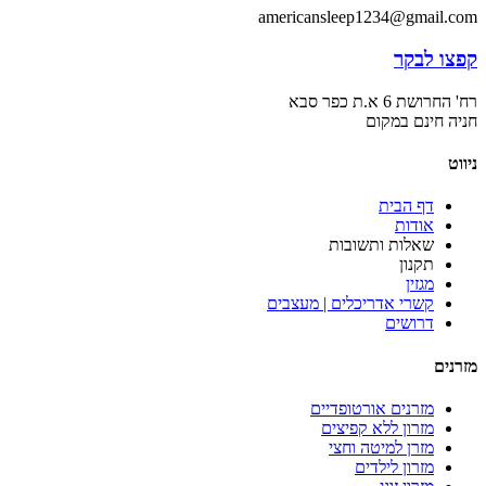
americansleep1234@gmail.com
קפצו לבקר
רח' החרושת 6 א.ת כפר סבא
חניה חינם במקום
ניווט
דף הבית
אודות
שאלות ותשובות
תקנון
מגזין
קשרי אדריכלים | מעצבים
דרושים
מזרנים
מזרנים אורטופדיים
מזרון ללא קפיצים
מזרן למיטה וחצי
מזרון לילדים