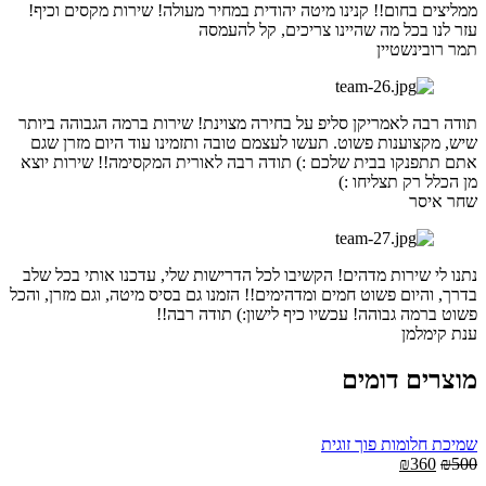
ממליצים בחום!! קנינו מיטה יהודית במחיר מעולה! שירות מקסים וכיף!
עזר לנו בכל מה שהיינו צריכים, קל להעמסה
תמר רובינשטיין
תודה רבה לאמריקן סליפ על בחירה מצוינת! שירות ברמה הגבוהה ביותר
שיש, מקצוענות פשוט. תעשו לעצמם טובה ותזמינו עוד היום מזרן שגם
אתם תתפנקו בבית שלכם :) תודה רבה לאורית המקסימה!! שירות יוצא
מן הכלל רק תצליחו :)
שחר איסר
נתנו לי שירות מדהים! הקשיבו לכל הדרישות שלי, עדכנו אותי בכל שלב
בדרך, והיום פשוט חמים ומדהימים!! הזמנו גם בסיס מיטה, וגם מזרן, והכל
פשוט ברמה גבוהה! עכשיו כיף לישון:) תודה רבה!!
ענת קימלמן
מוצרים דומים
שמיכת חלומות פוך זוגית
Current
Original
₪
360
₪
500
price
price