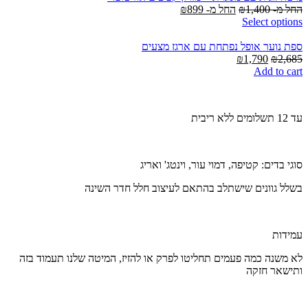
החל מ-
1,400
₪
החל מ-
899
₪
Select options
ספת נוער אופל נפתחת עם ארגז מצעים
Current
Original
₪
1,790
₪
2,685
price
price
Add to cart
is:
was:
₪1,790.
₪2,685.
עד 12 תשלומים ללא ריבית
סוגי בדים: קטיפה, דמוי עור, וינטג' ואריג
בשלל גוונים שישתלב בהתאם לעיצוב חלל חדר השינה
עמידות
לא משנה כמה פעמים תחליטו לפרק או להזיז, המיטה שלנו תעמוד בזה
ותישאר חזקה