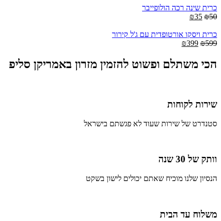
is:
was:
כרית שינה רכה הולופייבר
₪360.
Current
Original
₪500.
₪
35
₪
50
price
price
is:
was:
כרית ויסקו אורטופדית עם ג'ל קירור
Current
Original
₪35.
₪50.
₪
399
₪
599
price
price
is:
was:
הכי משתלם ופשוט להזמין מזרון באמריקן סליפ
₪399.
₪599.
שירות לקוחות
סטנדרט של שירות שעוד לא פגשתם בישראל
וותק של 30 שנה
הנסיון שלנו מוכיח שאתם יכולים לישון בשקט
משלוח עד הבית