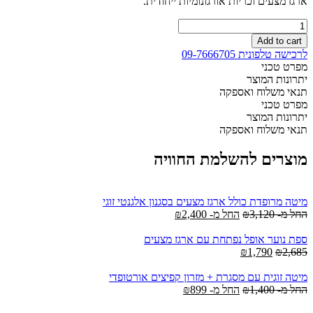
ארגז מצעים וכריות אורגונומיות ייחודית.
ספת
"לוטם"
Add to cart
הנפתחת
לרכישה טלפונית 09-7666705
למיטה
מפרט טכני
זוגית
יתרונות המוצר
עם
תנאי משלוח ואספקה
ארגז
מפרט טכני
מצעים
יתרונות המוצר
quantity
תנאי משלוח ואספקה
מוצרים להשלמת החוויה
מיטה מרופדת כולל ארגז מצעים בסגנון אלגנטי זוגי
החל מ-
3,120
₪
החל מ-
2,400
₪
ספת נוער אופל נפתחת עם ארגז מצעים
Current
Original
₪
1,790
₪
2,685
price
price
is:
was:
מיטה זוגית עם מסגרת + מזרון קפיצים אורטופדי
₪1,790.
₪2,685.
החל מ-
1,400
₪
החל מ-
899
₪