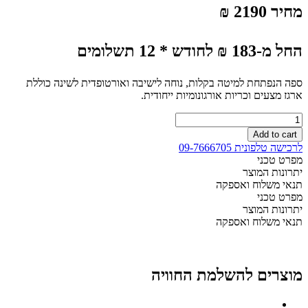
מחיר 2190 ₪
החל מ-183 ₪ לחודש * 12 תשלומים
ספה הנפתחת למיטה בקלות, נוחה לישיבה ואורטופדית לשינה כוללת
ארגז מצעים וכריות אורגונומיות ייחודית.
ספת
"לוטם"
Add to cart
הנפתחת
לרכישה טלפונית 09-7666705
למיטה
מפרט טכני
זוגית
יתרונות המוצר
עם
תנאי משלוח ואספקה
ארגז
מפרט טכני
מצעים
יתרונות המוצר
quantity
תנאי משלוח ואספקה
מוצרים להשלמת החוויה