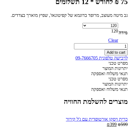
75 ₪ לחודש * 12 תשלומים
גב מיטה מעוצב, מרופד בדוגמא של קפיטונאז', שפיץ מוארך בצדדים.
120
מידה
Clear
ראש
מיטה
Add to cart
דגם
לרכישה טלפונית 09-7666705
290
מפרט טכני
-
יתרונות המוצר
למיטה
תנאי משלוח ואספקה
וחצי
מפרט טכני
120
יתרונות המוצר
quantity
תנאי משלוח ואספקה
מוצרים להשלמת החוויה
כרית ויסקו אורטופדית עם ג'ל קירור
Current
Original
₪
399
₪
599
price
price