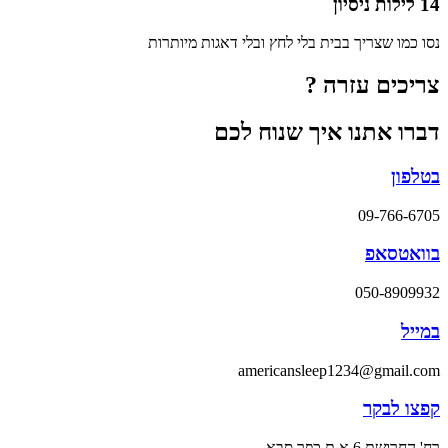
14 לילות ניסיון
נסו כמו שצריך בבית בלי לחץ ובלי דאגות מיותרות
צריכים עזרה ?
דברו אתנו איך שנוח לכם
בטלפון
09-766-6705
בוואטסאפ
050-8909932
במייל
americansleep1234@gmail.com
קפצו לבקר
רח' החרושת 6 א.ת כפר סבא