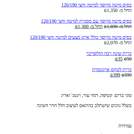
is:
was:
בסיס מיטה מרופד למיטה וחצי 120/190
₪399.
₪599.
החל מ-
1,350
₪
בסיס מיטה מרופד עם מסגרת למיטה וחצי 120/190
החל מ-
1,690
₪
החל מ-
1,300
₪
בסיס מיטה מרופד כולל ארגז מצעים למיטה וחצי 120/190
החל מ-
2,070
₪
כרית שינה רכה הולופייבר
Current
Original
₪
35
₪
50
price
price
is:
was:
כרית לטקס ארגונומית
Current
Original
₪35.
₪50.
₪
399
₪
599
price
price
is:
was:
₪399.
₪599.
סוגי בדים: קטיפה, דמוי עור, וינטג' ואריג
בשלל גוונים שישתלב בהתאם לעיצוב חלל חדר השינה
עמידות