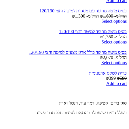
price
price
Add to cart
is:
was:
₪399.
₪599.
בסיס מיטה מרופד עם מסגרת למיטה וחצי 120/190
החל מ-
1,690
₪
החל מ-
1,300
₪
Select options
בסיס מיטה מרופד למיטה וחצי 120/190
החל מ-
1,350
₪
Select options
בסיס מיטה מרופד כולל ארגז מצעים למיטה וחצי 120/190
החל מ-
2,070
₪
Select options
כרית לטקס ארגונומית
Current
Original
₪
399
₪
599
price
price
Add to cart
is:
was:
₪399.
₪599.
סוגי בדים: קטיפה, דמוי עור, וינטג' ואריג
בשלל גוונים שישתלב בהתאם לעיצוב חלל חדר השינה