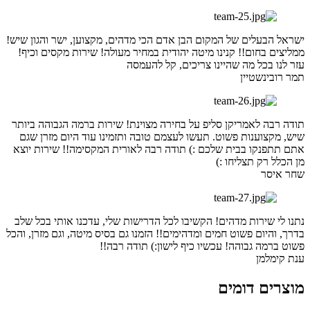
ישראל הבעלים של המקום הבן אדם הכי מדהים, מקצוען, ישר והגון שיש!
ממליצים בחום!! קנינו מיטה יהודית במחיר מעולה! שירות מקסים וכיף!
עזר לנו בכל מה שהיינו צריכים, קל להעמסה
תמר רובינשטיין
תודה רבה לאמריקן סליפ על בחירה מצוינת! שירות ברמה הגבוהה ביותר
שיש, מקצוענות פשוט. תעשו לעצמם טובה ותזמינו עוד היום מזרן שגם
אתם תתפנקו בבית שלכם :) תודה רבה לאורית המקסימה!! שירות יוצא
מן הכלל רק תצליחו :)
שחר איסר
נתנו לי שירות מדהים! הקשיבו לכל הדרישות שלי, עדכנו אותי בכל שלב
בדרך, והיום פשוט חמים ומדהימים!! הזמנו גם בסיס מיטה, וגם מזרן, והכל
פשוט ברמה גבוהה! עכשיו כיף לישון:) תודה רבה!!
ענת קימלמן
מוצרים דומים