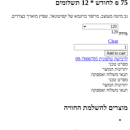
75 ₪ לחודש * 12 תשלומים
גב מיטה מעוצב, מרופד בדוגמא של קפיטונאז', שפיץ מוארך בצדדים.
120
מידה
Clear
ראש
מיטה
Add to cart
דגם
לרכישה טלפונית 09-7666705
290
מפרט טכני
-
יתרונות המוצר
למיטה
תנאי משלוח ואספקה
וחצי
מפרט טכני
120
יתרונות המוצר
quantity
תנאי משלוח ואספקה
מוצרים להשלמת החוויה