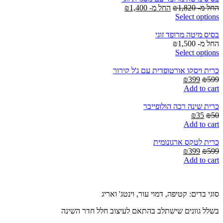
החל מ-
1,820
₪
החל מ-
1,400
₪
Select options
בסיס מיטה מרופד זוגי
החל מ-
1,500
₪
Select options
כרית ויסקו אורטופדית עם ג'ל קירור
Current
Original
₪
399
₪
599
price
price
Add to cart
is:
was:
₪399.
₪599.
כרית שינה רכה הולופייבר
Current
Original
₪
35
₪
50
price
price
Add to cart
is:
was:
₪35.
₪50.
כרית לטקס ארגונומית
Current
Original
₪
399
₪
599
price
price
Add to cart
is:
was:
₪399.
₪599.
סוגי בדים: קטיפה, דמוי עור, וינטג' ואריג
בשלל גוונים שישתלב בהתאם לעיצוב חלל חדר השינה