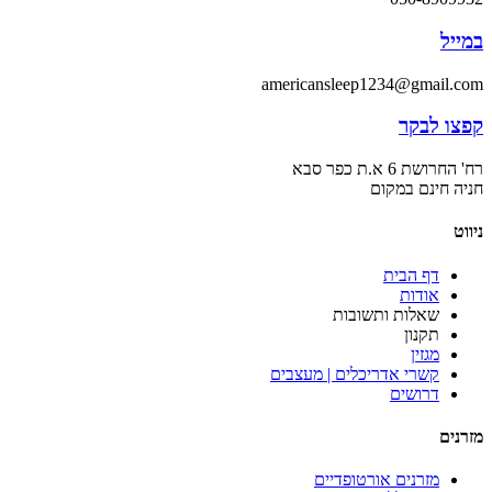
במייל
americansleep1234@gmail.com
קפצו לבקר
רח' החרושת 6 א.ת כפר סבא
חניה חינם במקום
ניווט
דף הבית
אודות
שאלות ותשובות
תקנון
מגזין
קשרי אדריכלים | מעצבים
דרושים
מזרנים
מזרנים אורטופדיים