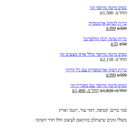
בסיס מיטה מרופד זוגי
החל מ-
1,500
₪
כרית לטקס ארגונומית
Current
Original
₪
399
₪
599
price
price
is:
was:
כרית שינה רכה הולופייבר
₪399.
Current
Original
₪599.
₪
35
₪
50
price
price
is:
was:
בסיס מיטה מרופד כולל ארגז מצעים זוגי
₪35.
₪50.
החל מ-
2,150
₪
כרית ויסקו אורטופדית עם ג'ל קירור
Current
Original
₪
399
₪
599
price
price
is:
was:
בסיס מיטה מרופד עם מסגרת זוגי
₪399.
₪599.
החל מ-
1,820
₪
החל מ-
1,400
₪
סוגי בדים: קטיפה, דמוי עור, וינטג' ואריג
בשלל גוונים שישתלב בהתאם לעיצוב חלל חדר השינה