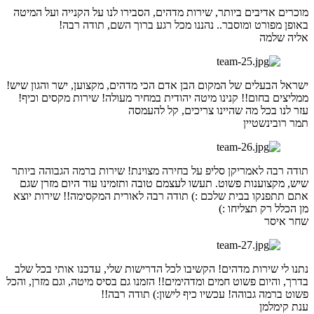
מוכרים אדיבים ביותר, שירות מדהים, הסבירו לנו על הקנייה ועל המיטה
באופן מפורט ומוסבר.. נהננו מכל רגע ברוך השם, תודה רבה!
אליה שלמה
ישראל הבעלים של המקום הבן אדם הכי מדהים, מקצוען, ישר והגון שיש!
ממליצים בחום!! קנינו מיטה יהודית במחיר מעולה! שירות מקסים וכיף!
עזר לנו בכל מה שהיינו צריכים, קל להעמסה
תמר רובינשטיין
תודה רבה לאמריקן סליפ על בחירה מצוינת! שירות ברמה הגבוהה ביותר
שיש, מקצוענות פשוט. תעשו לעצמם טובה ותזמינו עוד היום מזרן שגם
אתם תתפנקו בבית שלכם :) תודה רבה לאורית המקסימה!! שירות יוצא
מן הכלל רק תצליחו :)
שחר איסר
נתנו לי שירות מדהים! הקשיבו לכל הדרישות שלי, עדכנו אותי בכל שלב
בדרך, והיום פשוט חמים ומדהימים!! הזמנו גם בסיס מיטה, וגם מזרן, והכל
פשוט ברמה גבוהה! עכשיו כיף לישון:) תודה רבה!!
ענת קימלמן