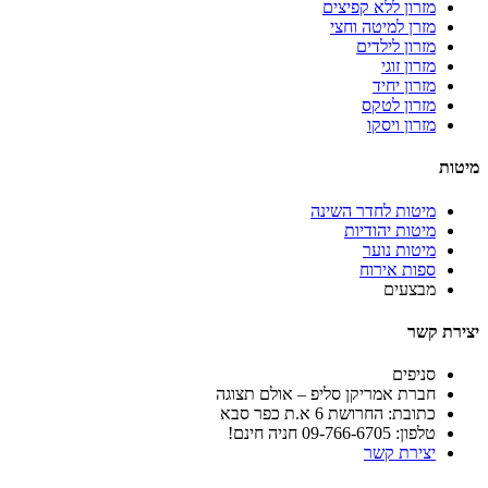
מזרון ללא קפיצים
מזרן למיטה וחצי
מזרון לילדים
מזרון זוגי
מזרון יחיד
מזרון לטקס
מזרון ויסקו
מיטות
מיטות לחדר השינה
מיטות יהודיות
מיטות נוער
ספות אירוח
מבצעים
יצירת קשר
סניפים
חברת אמריקן סליפ – אולם תצוגה
כתובת: החרושת 6 א.ת כפר סבא
טלפון: 09-766-6705 חניה חינם!
יצירת קשר